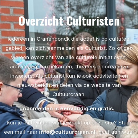
Overzicht Culturisten
Iedereen in Cranendonck die actief is op cultureel
gebied, kan zich aanmelden als Culturist. Zo krijgen
we een overzicht van alle culturele initiatieven,
activiteiten, muziekanten, theaters en creatieve
inwoners. Als culturist kun je ook activiteiten en
nieuwsberichten delen via de website van
Cultuurcraan.
Aanmelden is eenvoudig én gratis.
Kun je niet vinden wat je zoekt op onze site? Stuur
een mail naar
info@cultuurcraan.nl
, geef aan waar