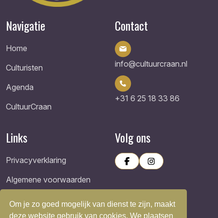
Navigatie
Contact
Home
info@cultuurcraan.nl
Culturisten
Agenda
+31 6 25 18 33 86
CultuurCraan
Links
Volg ons
Privacyverklaring
Algemene voorwaarden
Om je zo goed mogelijk van dienst te zijn, maakt
deze website gebruik van cookies. We plaatsen